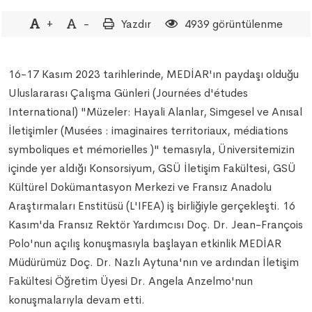
+
-
Yazdır
4939 görüntülenme
16-17 Kasım 2023 tarihlerinde, MEDİAR'ın paydaşı olduğu
Uluslararası Çalışma Günleri (Journées d'études
International) "Müzeler: Hayali Alanlar, Simgesel ve Anısal
İletişimler (Musées : imaginaires territoriaux, médiations
symboliques et mémorielles )" temasıyla, Üniversitemizin
içinde yer aldığı Konsorsiyum, GSÜ İletişim Fakültesi, GSÜ
Kültürel Dokümantasyon Merkezi ve Fransız Anadolu
Araştırmaları Enstitüsü (L'IFEA) iş birliğiyle gerçekleşti. 16
Kasım'da Fransız Rektör Yardımcısı Doç. Dr. Jean-François
Polo'nun açılış konuşmasıyla başlayan etkinlik MEDİAR
Müdürümüz Doç. Dr. Nazlı Aytuna'nın ve ardından İletişim
Fakültesi Öğretim Üyesi Dr. Angela Anzelmo'nun
konuşmalarıyla devam etti.