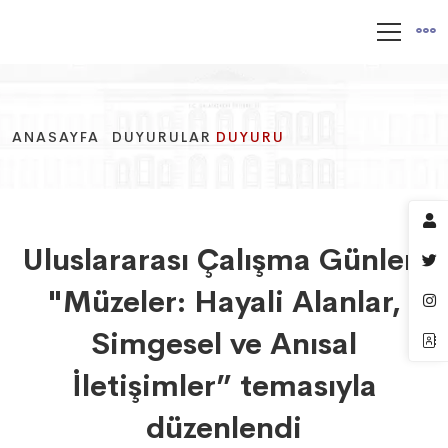
ANASAYFA
ANASAYFA
ANASAYFA
DUYURULAR
DUYURULAR
DUYURULAR
DUYURU
DUYURU
DUYURU
Uluslararası Çalışma Günleri
"Müzeler: Hayali Alanlar,
Simgesel ve Anısal
İletişimler” temasıyla
düzenlendi