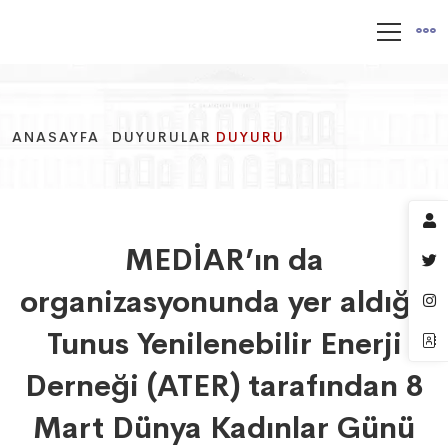
ANASAYFA
ANASAYFA
ANASAYFA
DUYURULAR
DUYURULAR
DUYURULAR
DUYURU
DUYURU
DUYURU
MEDİAR’ın da
organizasyonunda yer aldığı,
Tunus Yenilenebilir Enerji
Derneği (ATER) tarafından 8
Mart Dünya Kadınlar Günü