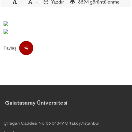
+
-
Yazdır
3894 görüntülenme
Paylaş
Galatasaray Üniversitesi
Çırağan Caddesi No:36 34349 Ortaköy/İstanbul