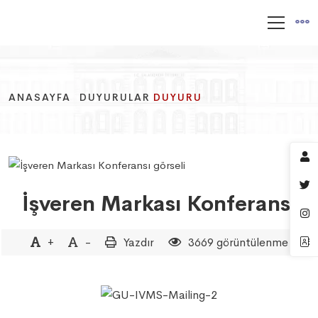
ANASAYFA
ANASAYFA
ANASAYFA
DUYURULAR
DUYURULAR
DUYURULAR
DUYURU
DUYURU
DUYURU
İşveren Markası Konferansı
+
-
Yazdır
3669 görüntülenme